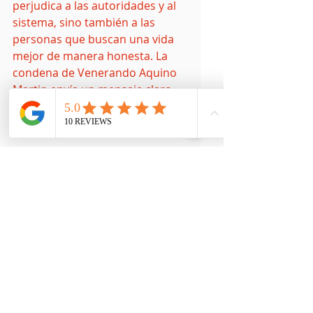
perjudica a las autoridades y al 
sistema, sino también a las 
personas que buscan una vida 
mejor de manera honesta. La 
condena de Venerando Aquino 
Martin envía un mensaje claro 
sobre la seriedad con la que se 
toman estos delitos.
Si necesita ayuda con la 
preparación de una petición 
migratoria, la organización de 
evidencias o la revisión de su 
caso, puede comunicarse 
conmigo para programar una 
cita.
📍 Oficina en Ocala, Florida💻 
Atención virtual y presencial