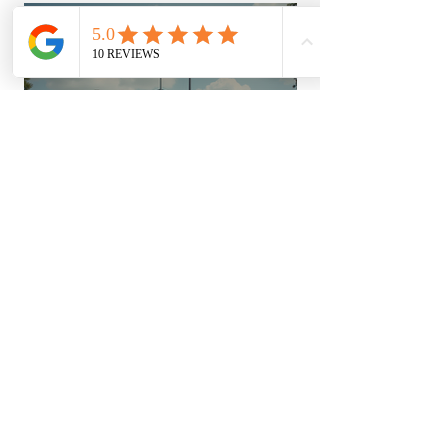
Te Niegan la Visa de
Turista a EE UU? Aqui
esta lo que nadie te
dice!!!
Evita Errores Comunes
en Tu Proceso