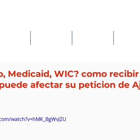
HOME
LANDING PAGE
SERVICES
CONTACT
, Medicaid, WIC? como recibir
puede afectar su peticion de A
ellas.
e.com/watch?v=hMK_BgWvJZU