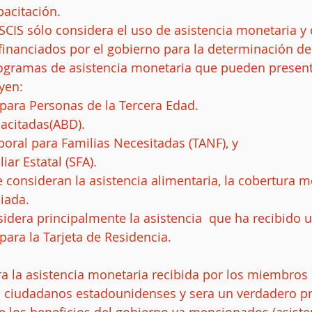
ón.                                                                           
CIS sólo considera el uso de asistencia monetaria y
financiados por el gobierno para la determinación de
rogramas de asistencia monetaria que pueden present
en:  
a para Personas de la Tercera Edad.  
acitadas(ABD).  
oral para Familias Necesitadas (TANF), y   
iar Estatal (SFA).   
 consideran la asistencia alimentaria, la cobertura mé
iada. 
dera principalmente la asistencia  que ha recibido 
para la Tarjeta de Residencia.
a la asistencia monetaria recibida por los miembros e
s ciudadanos estadounidenses y sera un verdadero p