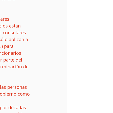
bios estan 
s consulares 
ólo aplican a 
) para 
ncionarios 
 parte del 
terminación de 
 las personas 
 gobierno como 
 por décadas. 