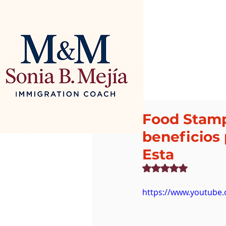
Food Stamp
beneficios 
Esta
Obtuvo NaN de 5 estr
https://www.youtub