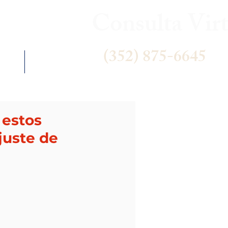
Consulta Virt
(352) 875-6645
 US
NEWS
 estos
juste de