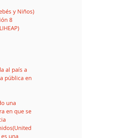
bés y Niños)  
ón 8  
LIHEAP)  
 
a al país a 
a pública en 
do una 
ra en que se 
ia 
nidos(United 
 es una 