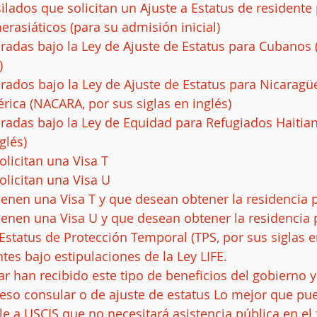
ilados que solicitan un Ajuste a Estatus de resident
rasiáticos (para su admisión inicial)  
adas bajo la Ley de Ajuste de Estatus para Cubanos (
  
ados bajo la Ley de Ajuste de Estatus para Nicaragü
ica (NACARA, por sus siglas en inglés)  
adas bajo la Ley de Equidad para Refugiados Haitian
glés)  
licitan una Visa T  
licitan una Visa U  
ienen una Visa T y que desean obtener la residencia 
ienen una Visa U y que desean obtener la residencia
 Estatus de Protección Temporal (TPS, por sus siglas en
ntes bajo estipulaciones de la Ley LIFE. 
ar han recibido este tipo de beneficios del gobierno y
eso consular o de ajuste de estatus Lo mejor que pue
le a USCIS que no necesitará asistencia pública en el 