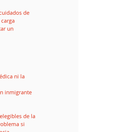
                  
 cuidados de 
 carga 
ar un 
dica ni la 
un inmigrante 
legibles de la 
roblema si 