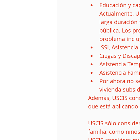
Educación y capacitaci
Actualmente, US
larga duración 
pública. Los p
problema incluy
 SSI, Asistenci
Ciegas y Discap
Asistencia Temp
Asistencia Famil
Por ahora no se
vivienda subsid
Además, USCIS consi
que está aplicando 
USCIS sólo consider
familia, como niño