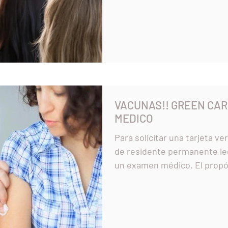
VACUNAS!! GREEN CA
MEDICO
Para solicitar una tarjeta v
de residente permanente le
un examen médico. El propós