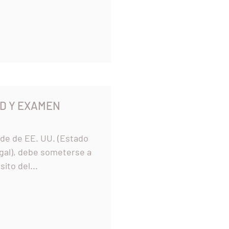
RD Y EXAMEN
erde de EE. UU. (Estado
gal), debe someterse a
ito del...