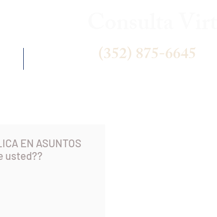
Consulta Virt
(352) 875-6645
 US
NEWS
LICA EN ASUNTOS
e usted??