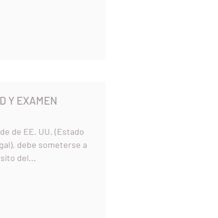
RD Y EXAMEN
erde de EE. UU. (Estado
gal), debe someterse a
ito del...