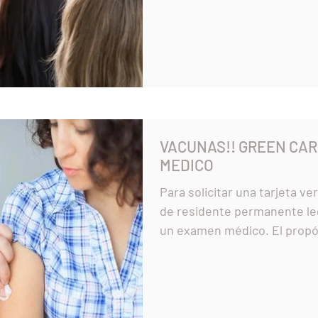
VACUNAS!! GREEN CA
MEDICO
Para solicitar una tarjeta v
de residente permanente le
un examen médico. El propós