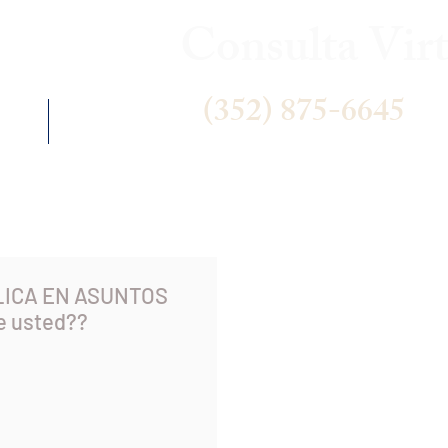
Consulta Virt
(352) 875-6645
 US
NEWS
LICA EN ASUNTOS
e usted??