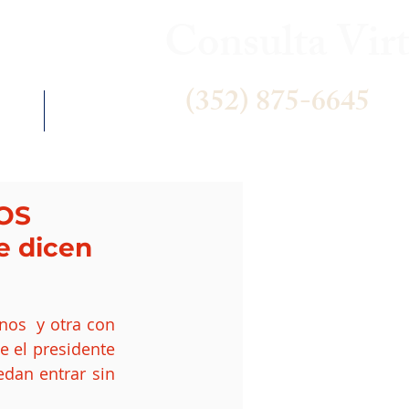
Consulta Virt
(352) 875-6645
 US
NEWS
OS
e dicen
os  y otra con 
 el presidente 
an entrar sin 