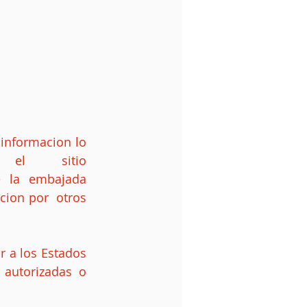
informacion lo 
 el  sitio 
e la embajada 
ion por  otros 
r a los Estados 
autorizadas o 