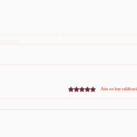
ciudadania
residencia
sonia mejia
formularios
emigracion
aplic
igracion
Aún no hay calificac
Obtuvo 0 de 5 estrellas.