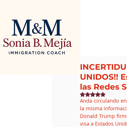
INCERTID
UNIDOS!! Es
las Redes S
Obtuvo NaN de 5 estr
Anda circulando en 
la misma informacio
Donald Trump firmó
visa a Estados Unid