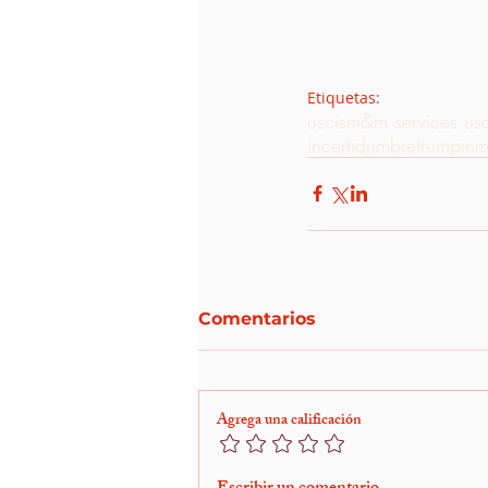
Etiquetas:
uscis
m&m services us
incertidumbre
trump
inm
Comentarios
Agrega una calificación