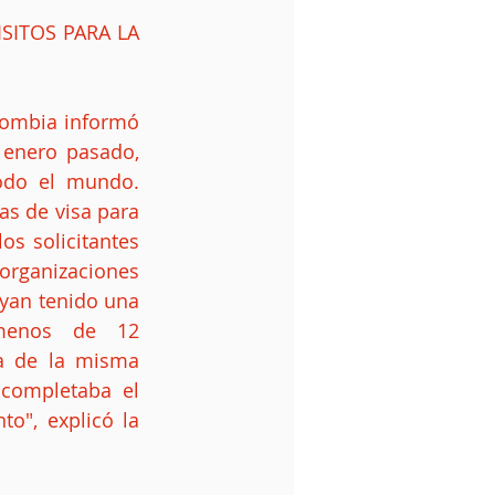
ITOS PARA LA 
ombia informó 
enero pasado, 
odo el mundo. 
s de visa para 
s solicitantes 
ganizaciones 
yan tenido una 
menos de 12 
a de la misma 
 completaba el 
o", explicó la 