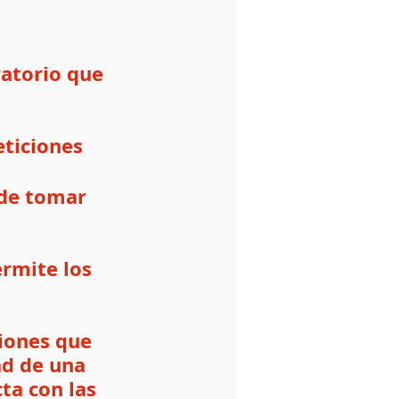
ratorio que 
eticiones
 de tomar 
rmite los 
iones que 
ad de una 
ta con las 