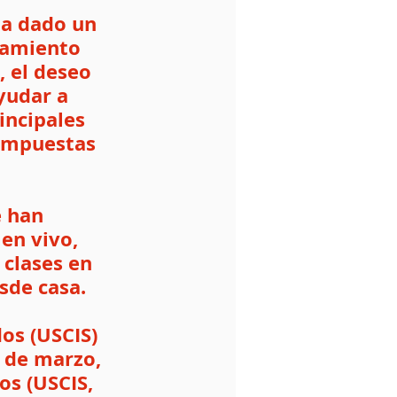
ha dado un 
tamiento 
, el deseo 
yudar a 
incipales 
impuestas 
 han 
en vivo, 
 clases en 
sde casa.
os (USCIS) 
 de marzo, 
os (USCIS, 