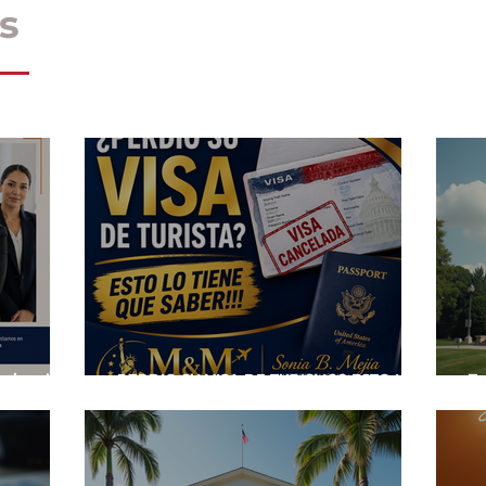
s
esional
PERDIO SU VISA DE TURISMO? ESTO LO
Te
portantes
TIENE QUE SABER!!!!
es