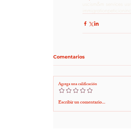
uscis
m&m services us
immigration
peticion
in
Comentarios
Agrega una calificación
Escribir un comentario...