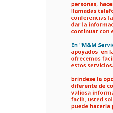
personas, hace
llamadas telefo
conferencias l
dar la informac
continuar con 
En "M&M Servi
apoyados  en la
ofrecemos faci
estos servicios.
brindese la op
diferente de c
valiosa informa
facil!, usted s
puede hacerla 