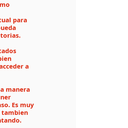
omo 
tual para 
pueda 
torias.
tados 
bien 
acceder a 
na manera 
ner 
aso. Es muy 
a tambien 
ntando. 