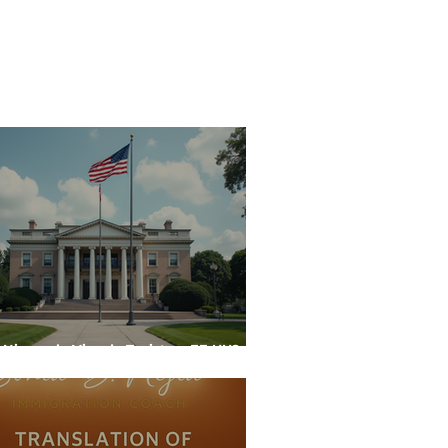
 Niegan la Visa de Turista a EE UU? Aqui
ta lo que nadie te dice!!!