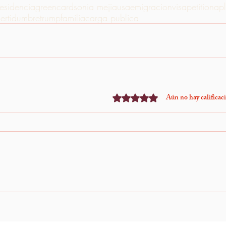
residencia
greencard
sonia mejia
usa
emigracion
visa
petition
apl
certidumbre
trump
familia
carga publica
Aún no hay calificac
Obtuvo 0 de 5 estrellas.