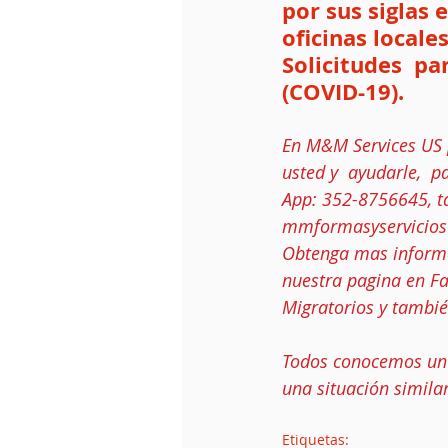
por sus siglas 
oficinas locale
Solicitudes  pa
(COVID-19). 
En M&M Services US 
usted y  ayudarle,  
App: 352-8756645, ta
mmformasyservicio
Obtenga mas informa
nuestra pagina en 
Fa
Migratorios y tambié
Todos conocemos un i
una situación simila
Etiquetas: