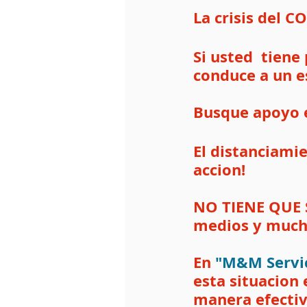
La crisis del C
Si usted  tiene
conduce a un e
Busque apoyo e
El distanciami
accion!
NO TIENE QUE S
medios y mucha
En 
"M&M Servi
esta situacion
manera efectiv