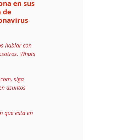
sona en sus 
a de 
onavirus  
s hablar con 
osotros. Whats 
.com
, siga 
en asuntos 
n que esta en 