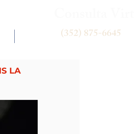
Consulta Virt
(352) 875-6645
 US
NEWS
IS LA