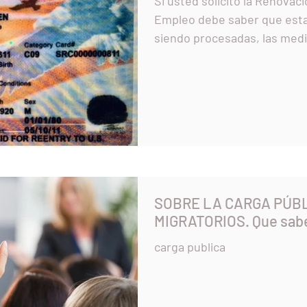
Si usted solicito la Renovac
Empleo debe saber que esta
siendo procesadas, 
SOBRE LA CARGA PÚB
MIGRATORIOS. Que sab
carga publica