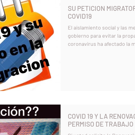
SU PETICION MIGRATO
COVID19
El aislamiento social y las 
gobierno para evitar la prop
coronavirus ha afectado la m
COVID 19 Y LA RENOVA
PERMISO DE TRABAJO