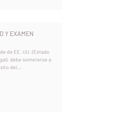
RD Y EXAMEN
erde de EE. UU. (Estado
gal), debe someterse a
ito del...