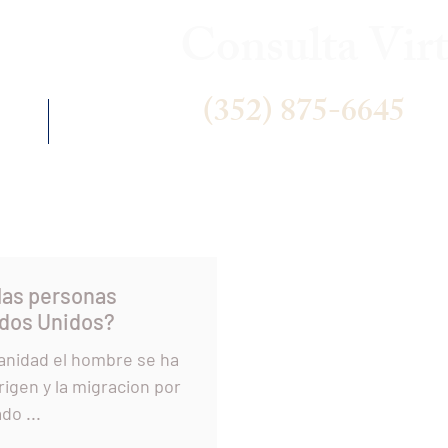
Consulta Virt
(352) 875-6645
 US
NEWS
las personas
 Estados Unidos?
igen y la migracion por
do ...