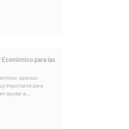
 Económico para las
término: sponsor,
muy importante para
rsonas que quieren ayudar a...