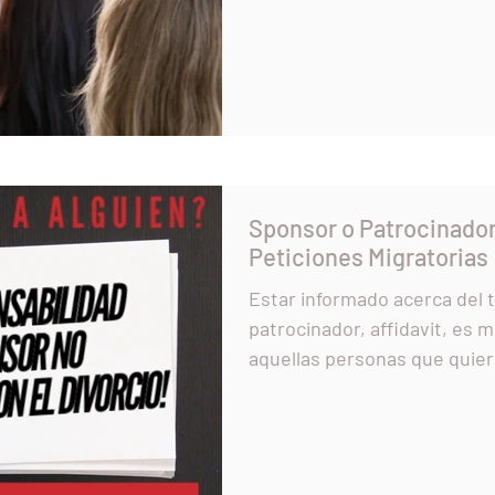
Sponsor o Patrocinador
Peticiones Migratorias
Estar informado acerca del 
patrocinador, affidavit, es 
aquellas pe