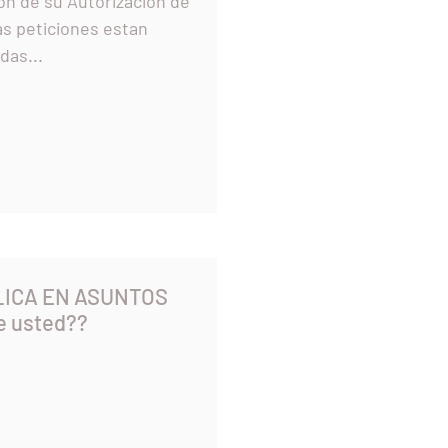
ion de su Autorizacion de
s peticiones estan
las medidas...
LICA EN ASUNTOS
e usted??