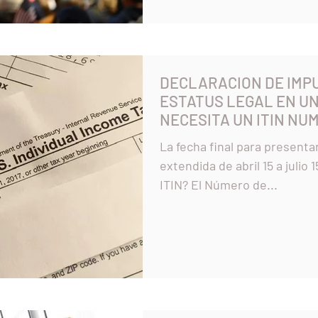
DECLARACION DE IMPU
ESTATUS LEGAL EN UNI
NECESITA UN ITIN NU
La fecha final para presentar 
extendida de abril 15 a julio 15 del 2020!!! ¿Qué es un
ITIN? El Número de...