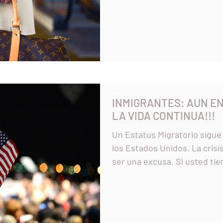
INMIGRANTES: AUN EN
LA VIDA CONTINUA!!!
Un Estatus Migratorio sigue
los Estados Unidos. La crisis del 
ser una excusa.