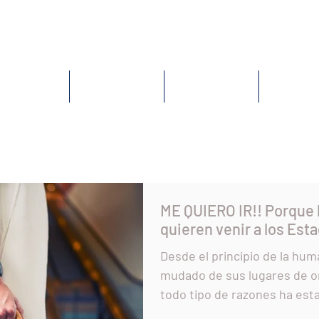
HOME
LANDING PAGE
SERVICES
CONTACT
ME QUIERO IR!! Porque 
quieren venir a los
Desde el principio de la humanidad el hombre se ha
mudado de sus lugares de or
todo tipo de razones ha esta