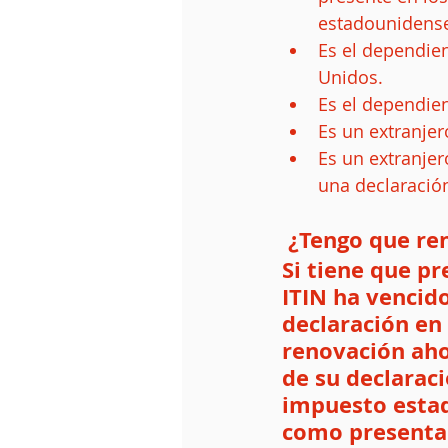
estadounidense
Es el dependie
Unidos.  
Es el dependien
Es un extranjer
Es un extranjer
una declaració
 ¿Tengo que re
Si tiene que p
ITIN ha vencid
declaración en 
renovación aho
de su declaraci
impuesto estad
como presentad