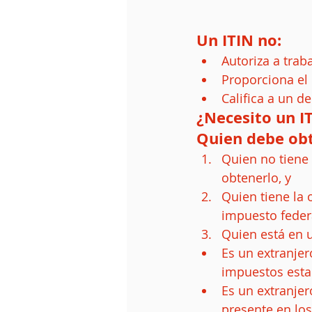
Un ITIN no:
Autoriza a trab
Proporciona el 
Califica a un d
¿Necesito un I
Quien debe obt
Quien no tiene 
obtenerlo, y  
Quien tiene la 
impuesto federa
Quien está en u
Es un extranjer
impuestos esta
Es un extranjer
presente en lo