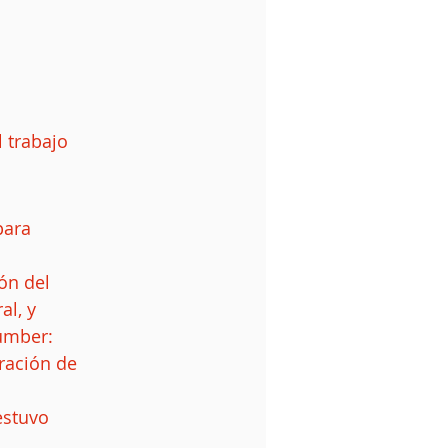
 trabajo 
para 
ón del 
l, y  
umber:  
ración de 
estuvo 
 