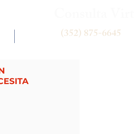
Consulta Virt
(352) 875-6645
 US
NEWS
N
CESITA