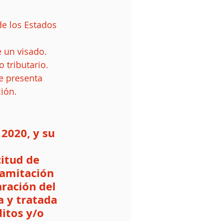
e los Estados 
 un visado.  
tributario.  
e presenta 
ión. 
2020, y su 
itud de 
ramitación 
aración del 
 y tratada 
itos y/o 