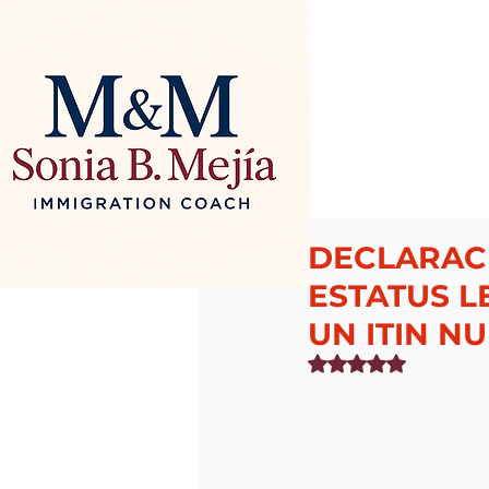
DECLARACI
ESTATUS L
UN ITIN N
Obtuvo NaN de 5 estr