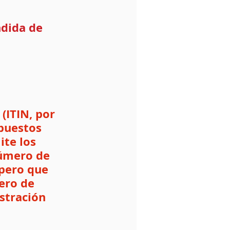
ndida de 
(ITIN, por 
puestos 
ite los 
número de 
 pero que 
ero de 
stración 