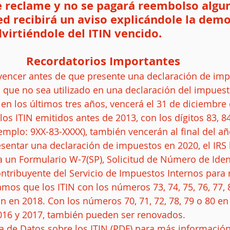
 reclame y no se pagará reembolso algun
 recibirá un aviso explicándole la demor
virtiéndole del ITIN vencido.
Recordatorios Importantes
 vencer antes de que presente una declaración de imp
 que no sea utilizado en una declaración del impuesto
n los últimos tres años, vencerá el 31 de diciembre 
os ITIN emitidos antes de 2013, con los dígitos 83, 84,
emplo: 9XX-83-XXXX), también vencerán al final del año
esentar una declaración de impuestos en 2020, el IRS
 un Formulario W-7(SP), Solicitud de Número de Ident
ntribuyente del Servicio de Impuestos Internos para 
amos que los ITIN con los números 73, 74, 75, 76, 77, 8
 en 2018. Con los números 70, 71, 72, 78, 79 o 80 en
16 y 2017, también pueden ser renovados.    
a de Datos sobre los ITIN (PDF) para más información