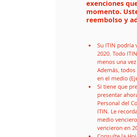
exenciones que
momento. Usted
reembolso y ad
Su ITIN podría
2020. Todo ITIN
menos una vez e
Además, todos l
en el medio (Ej
Si tiene que pr
presentar ahora
Personal del Co
ITIN. Le record
medio vencieron
vencieron en 20
Consulte la Hoj