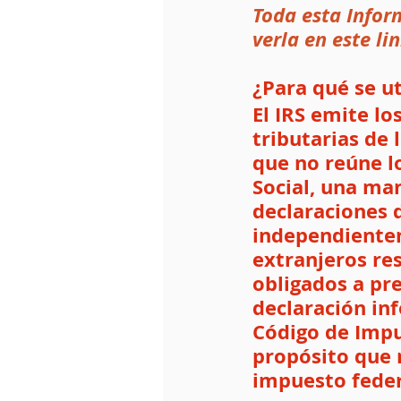
Toda esta Infor
verla en este lin
¿Para qué se ut
El IRS emite lo
tributarias de 
que no reúne l
Social, una man
declaraciones 
independientem
extranjeros re
obligados a pr
declaración in
Código de Impu
propósito que 
impuesto feder