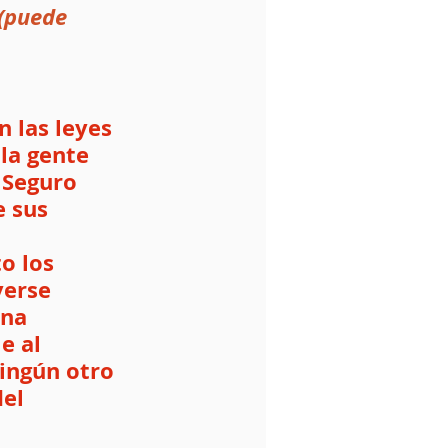
(puede 
n las leyes 
la gente 
 Seguro 
 sus 
o los 
verse 
na 
e al 
ingún otro 
el 